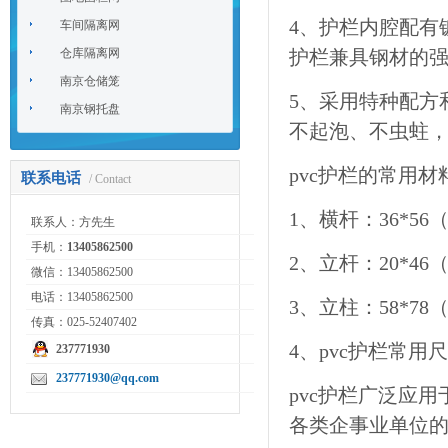
4、护栏内腔配有
车间隔离网
仓库隔离网
护栏兼具钢材的强
南京仓储笼
5、采用特种配方
南京钢托盘
不起泡、不虫蛀，
pvc护栏的常用材
联系电话
/ Contact
1、横杆：36*56（
联系人：方先生
手机：
13405862500
2、立杆：20*46
微信：13405862500
电话：13405862500
3、立柱：58*78
传真：025-52407402
4、pvc护栏常用尺寸：
237771930
237771930@qq.com
pvc护栏广泛应用
各类企事业单位