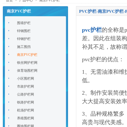
首页
>
产品中心
>
南京PVC护栏
南京PVC护栏
PVC护栏-南京PVC护栏
围墙护栏
pvc护栏
的全称是
锌钢围栏
差。因此在组装
锌钢护栏
补其不足，故称
施工围挡
南京PVC护栏
pvc护栏的优点：
铁丝网护栏网
体育场围栏网
1、无需油漆和维
小区围栏网
低。
市政护栏网
2、制作安装简便
公路护栏网
大大提高安装效
铁路护栏网
机场护栏网
3、品种规格繁多
养殖围栏网
高贵与现代美感
圈地围栏网