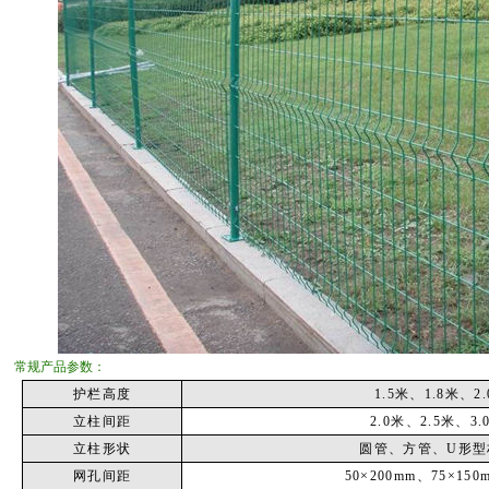
常规产品参数：
护栏高度
1.5
米
、
1.8
米
、
2.
立柱间距
2.0
米
、
2.5
米
、
3.
立柱形状
圆管、方管、
U
形型
网孔间距
50
×
200mm
、
75
×
150