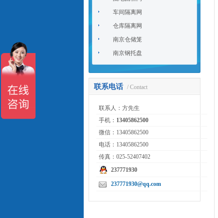
车间隔离网
仓库隔离网
南京仓储笼
南京钢托盘
联系电话
/ Contact
联系人：方先生
手机：
13405862500
微信：13405862500
电话：13405862500
传真：025-52407402
237771930
237771930@qq.com