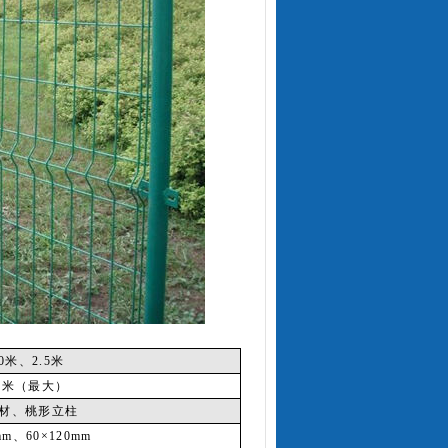
0
米
、
2.5
米
0
米
（最大）
材、桃形立柱
mm
、
60
×
120mm