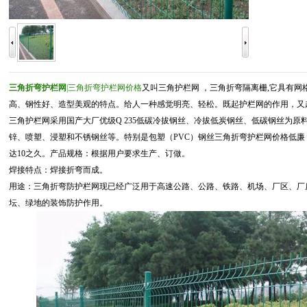
三角折弯护栏网
|
三角折弯护栏网价格
又叫
三角护栏网
，三角折弯隔离栅
,
它具有网
高、钢性好、造型美观的特点。给人一种感觉明亮、轻松。既起护栏网的作用，又
三角护栏网采用国产大厂优级
Q 235
低碳冷拔钢丝、冷拔低炭钢丝、低碳钢丝为原
锌、喷塑、浸塑和不锈钢丝等。特别是包塑（
PVC
）钢丝三角折弯护栏网价格低廉
达
10
之久。产品规格：根据用户要求生产、订做。
焊接特点：焊接折弯而成。
用途：三角折弯防护栏网现已经广泛用于高速公路、公路、铁路、机场、厂区、厂
坛、绿地的装饰防护作用。