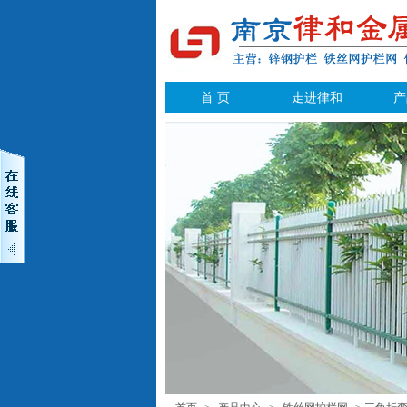
首 页
走进律和
产